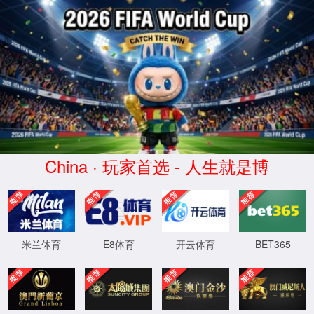
中国·拉斯维加新5357cc(股份)有限公
司-Official website
服务器错误
404 - 找不到文件或目录。
您要查找的资源可能已被删除，已更改名称或者暂时不可用。
XML 地图